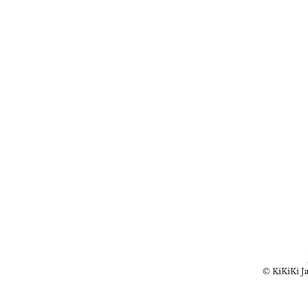
© KiKiKi Ja