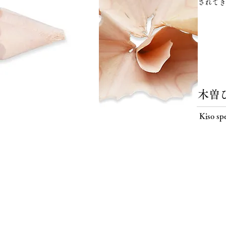
されてき
木曽
Kiso spe