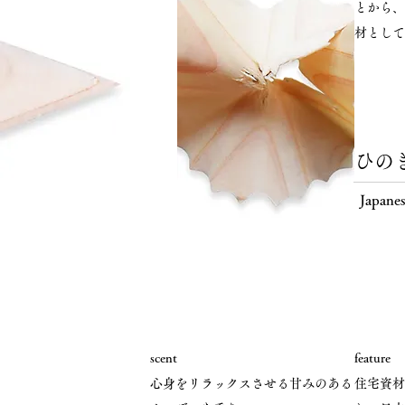
とから、
材として
ひの
Japanes
scent
feature
心身をリラックスさせる甘みのある
住宅資材