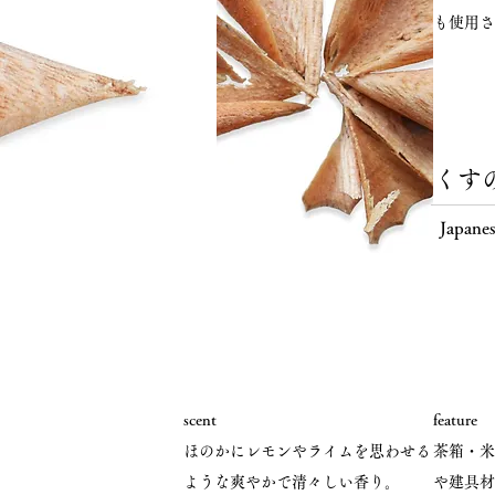
も使用さ
くす
Japane
scent
feature
ほのかにレモンやライムを思わせる
茶箱・米
ような爽やかで清々しい香り。
や建具材