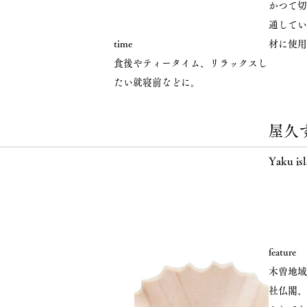
かつて切
通してい
time
材に使用
食後やティータイム、リラックスし
たい就寝前などに。
屋久
Yaku isl
feature
木曽地域
社仏閣、