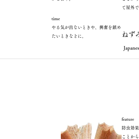
て屋外で
time
やる気が出ないときや、興奮を鎮め
ねず
たいときなどに。
Japanes
feature
防虫効果
ことから