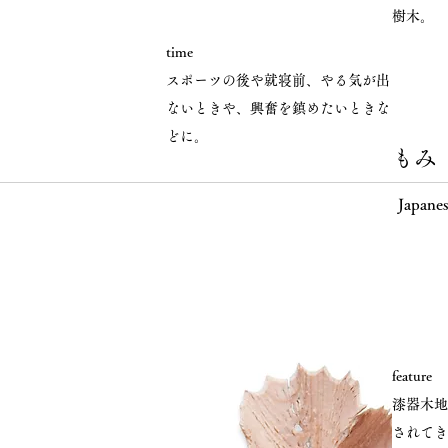
樹木。
time
スポーツの後や就寝前、やる気が出
ないときや、興奮を鎮めたいときな
どに。
もみ
Japanes
feature
漆器木地
されてき