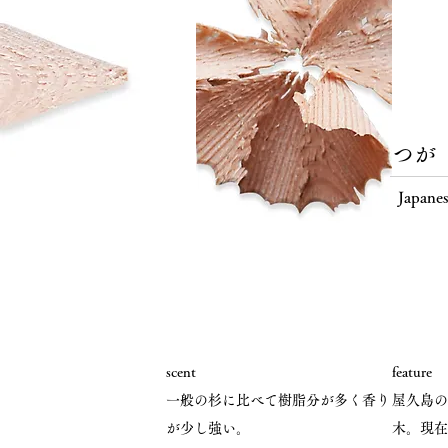
つが
Japane
scent
feature
​一般の杉に比べて樹脂分が多く香り
屋久島の
が少し強い。
木。現在