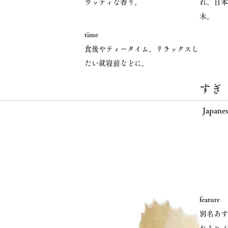
ウッディな香り。
れ、日本
木。
time
食後やティータイム、リラックスし
たい就寝前などに。
すぎ
Japanes
feature
別名あす