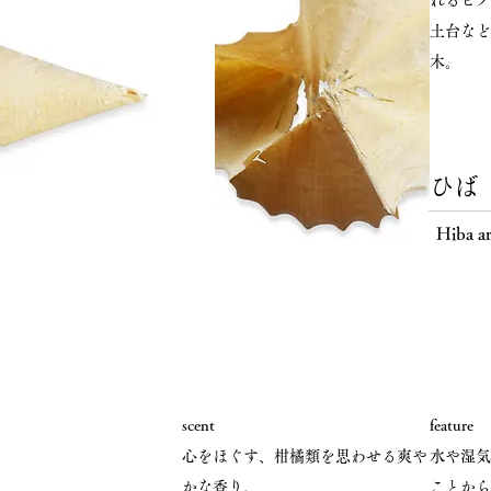
れるヒノ
土台など
木。
ひば
Hiba ar
scent
feature
心をほぐす、柑橘類を思わせる爽や
水や湿気
かな香り。
ことから